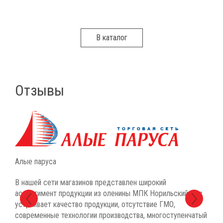
В каталог
Отзывы
Алые паруса
Азбу
В нашей сети магазинов представлен широкий
ассортимент продукции из оленины МПК Норильский, нас
ПК
Мы в
устраивает качество продукции, отсутствие ГМО,
Нори
современные технологии производства, многоступенчатый
прод